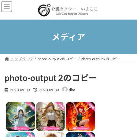
コ
ナ
ン
ビ
テ
ゲ
ン
ー
ツ
シ
へ
ョ
メディア
ス
ン
キ
に
ッ
移
プ
動
トップページ
photo-output 2のコピー
photo-output 2のコピー
photo-output 2のコピー
最
2023-05-30
2023-05-30
dlm
終
更
新
日
時
: