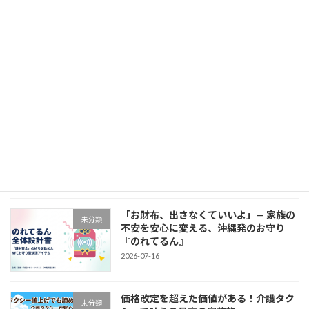
最近の投稿
【開業から毎年「また来たよ」と言って
未分類
くれるご家族がいる！施設からの外出は
「できない」のではなく「知らない」だ
け】
新着!!
2026-08-06
【合格報告】沖縄のバリアフリー観光を
未分類
次のステージへ！旅行サービス手配業×
介護タクシーで広がる新たな可能性
2026-07-20
「お財布、出さなくていいよ」— 家族の
未分類
不安を安心に変える、沖縄発のお守り
『のれてるん』
2026-07-16
価格改定を超えた価値がある！介護タク
未分類