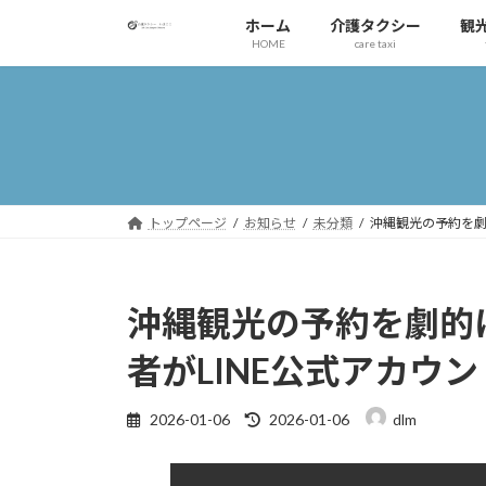
コ
ナ
ホーム
介護タクシー
観
ン
ビ
HOME
care taxi
テ
ゲ
ン
ー
ツ
シ
へ
ョ
ス
ン
キ
に
ッ
移
トップページ
お知らせ
未分類
沖縄観光の予約を劇
プ
動
沖縄観光の予約を劇的
者がLINE公式アカウ
最
2026-01-06
2026-01-06
dlm
終
更
新