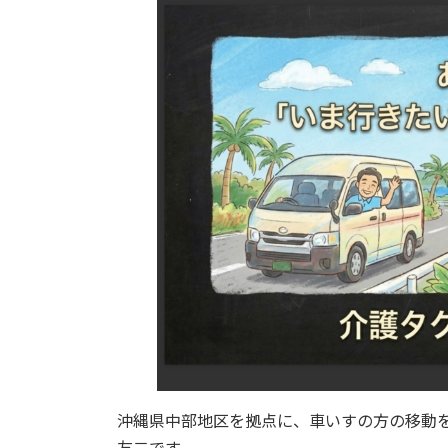
日
時
:
沖縄県中部地区を拠点に、車いすの方の移動
友二です。