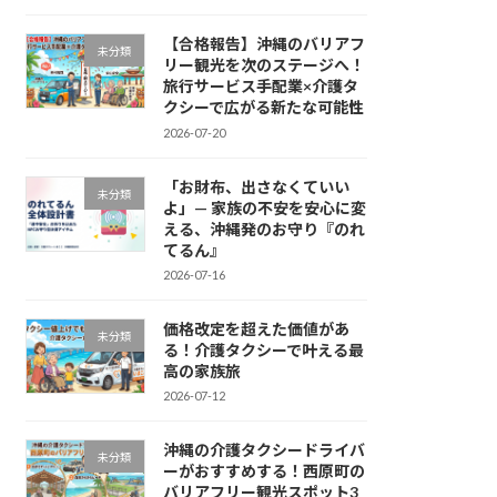
【合格報告】沖縄のバリアフ
未分類
リー観光を次のステージへ！
旅行サービス手配業×介護タ
クシーで広がる新たな可能性
2026-07-20
「お財布、出さなくていい
未分類
よ」— 家族の不安を安心に変
える、沖縄発のお守り『のれ
てるん』
2026-07-16
価格改定を超えた価値があ
未分類
る！介護タクシーで叶える最
高の家族旅
2026-07-12
沖縄の介護タクシードライバ
未分類
ーがおすすめする！西原町の
バリアフリー観光スポット3